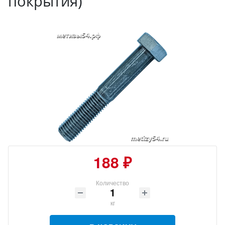
покрытия)
188 ₽
Количество
кг