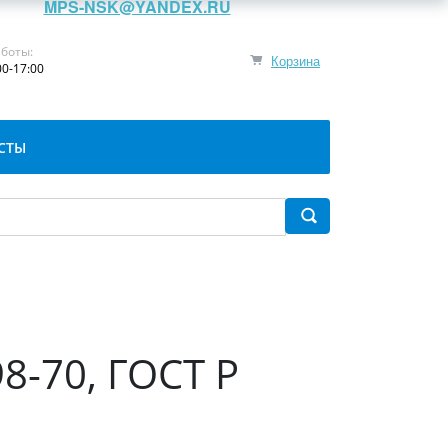
MPS-NSK@YANDEX.RU
боты:
Корзина
00-17:00
СТЫ
8-70, ГОСТ Р