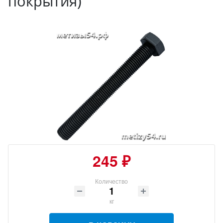
покрытия)
245 ₽
Количество
кг