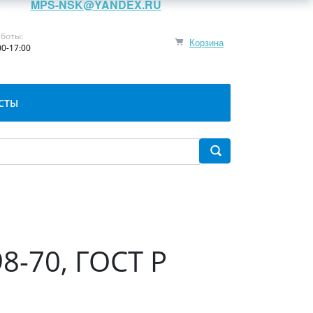
MPS-NSK@YANDEX.RU
боты:
Корзина
00-17:00
СТЫ
8-70, ГОСТ Р