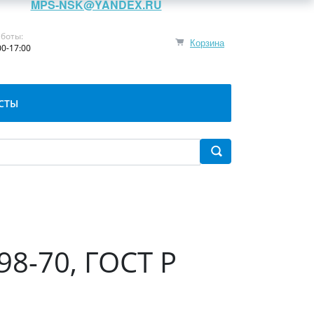
MPS-NSK@YANDEX.RU
боты:
Корзина
00-17:00
СТЫ
98-70, ГОСТ Р