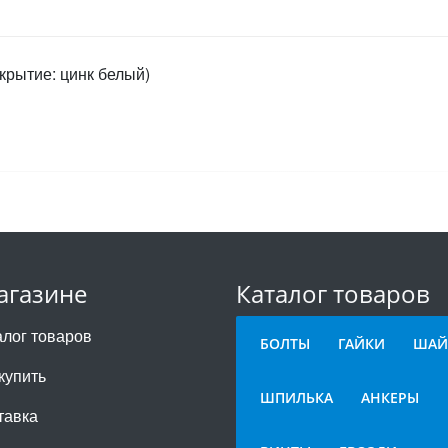
крытие: цинк белый)
агазине
Каталог товаров
алог товаров
БОЛТЫ
ГАЙКИ
ШАЙ
купить
ШПИЛЬКА
АНКЕРЫ
тавка