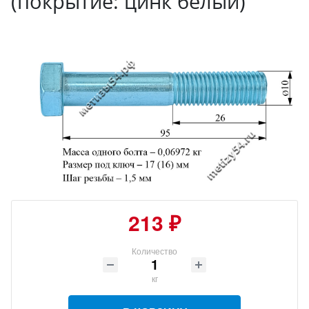
(покрытие: цинк белый)
213 ₽
Количество
кг