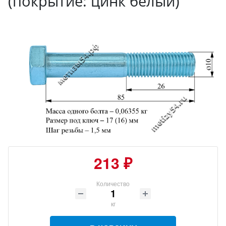
(покрытие: цинк белый)
213 ₽
Количество
кг