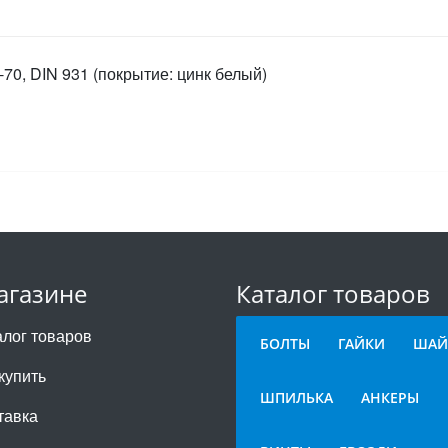
70, DIN 931 (покрытие: цинк белый)
агазине
Каталог товаров
алог товаров
БОЛТЫ
ГАЙКИ
ШАЙ
купить
ШПИЛЬКА
АНКЕРЫ
тавка